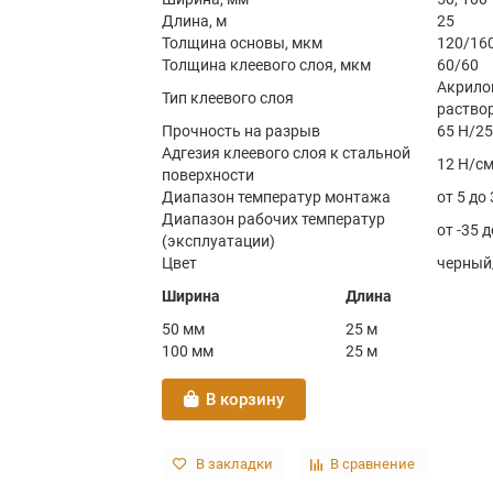
Длина, м
25
Толщина основы, мкм
120/16
Толщина клеевого слоя, мкм
60/60
Акрило
Тип клеевого слоя
раство
Прочность на разрыв
65 Н/2
Адгезия клеевого слоя к стальной
12 Н/с
поверхности
Диапазон температур монтажа
от 5 до 
Диапазон рабочих температур
от -35 д
(эксплуатации)
Цвет
черный
Ширина
Длина
50 мм
25 м
100 мм
25 м
В корзину
В закладки
В сравнение