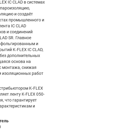
EX IC CLAD в системах
 пароизоляцию,
оляцию и создаёт
ектах промышленного и
ента IC CLAD
вов и соединений
LAD SR. Главное
к фольгированным и
ытий K‑FLEX IC CLAD,
 без дополнительных
щаяся основа на
с монтажа, снижая
и изоляционных работ
стрибьютором K‑FLEX
ляет ленту K-FLEX 050-
я, что гарантирует
характеристикам и
тель
0