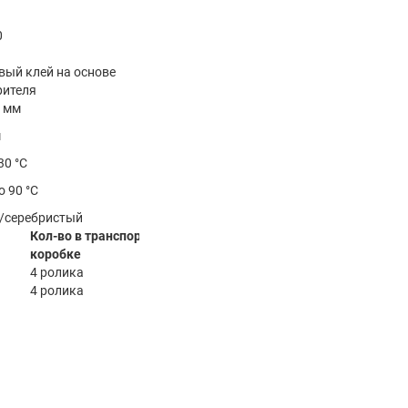
0
вый клей на основе
рителя
5 мм
м
30 °C
о 90 °С
/серебристый
Кол-во в транспортной
коробке
4 ролика
4 ролика