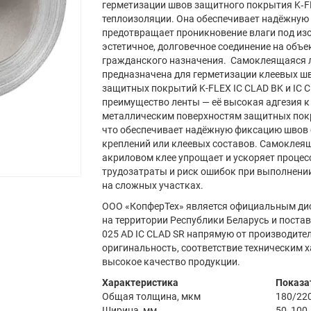
герметизации швов защитного покрытия K‑FL
теплоизоляции. Она обеспечивает надёжную
предотвращает проникновение влаги под из
эстетичное, долговечное соединение на объ
гражданского назначения. Самоклеящаяся л
предназначена для герметизации клеевых ш
защитных покрытий K-FLEX IC CLAD BK и IC C
преимущество ленты — её высокая адгезия 
металлическим поверхностям защитных покр
что обеспечивает надёжную фиксацию швов
креплений или клеевых составов. Самоклея
акриловом клее упрощает и ускоряет процес
трудозатраты и риск ошибок при выполнени
на сложных участках.
ООО «КопферТех» является официальным ди
на территории Республики Беларусь и постав
025 AD IC CLAD SR напрямую от производител
оригинальность, соответствие техническим 
высокое качество продукции.
Характеристика
Показа
Общая толщина, мкм
180/22
Ширина, мм
50, 100