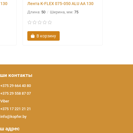
 130
Лента K-FLEX 075-050 ALU AA 130
Лента K-F
Длина:
50
Ширина, мм:
75
Длина, м:
В корзину
В ко
ши контакты
+375 29 664 40 80
+375 29 558 87 07
Viber
+375 17 221 21 21
info@kopfer.by
ш адрес