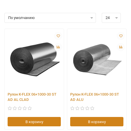
Подходит для защиты подземных коммуникаций,
объёмных резервуаров.
Если вы хотите найти K-FLEX рулонный, способный
выдерживать экстремальные температуры, а также
воздействие агрессивных сред, продукция данного бренда
полностью отвечает заявленным требованиям.
Характеристики
Рулон K-FLEX имеет следующие физико-механические
свойства:
Низкая теплопроводность. λ около 0,032–0,038 Вт/(м·К),
что позволяет сокращать потери энергии.
Высокое сопротивление диффузии пара. Фактор μ ≥ 7
000…10 000 позволяет обходиться без дополнительных
пароизоляционных слоёв.
Рулон K-FLEX 06×1000-30 ST
Рулон K-FLEX 06×1000-30 ST
Широкий диапазон температур. Функциональность
AD AL CLAD
AD ALU
изоляции сохраняется в интервале от –200 °C до +150
°C.
Пожарная безопасность. Материал не поддерживает
горение, способен к самозатуханию (группа горючести
В корзину
В корзину
Г1).
Химическая стойкость. Устойчивость к воздействию