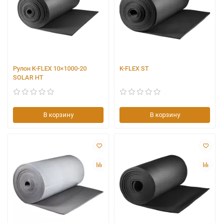
стандартам качества. Наличие всех позиций на складах
позволяет организовывать отгрузки в короткие сроки,
исключая задержки в реализации рабочих проектов.
Наши специалисты помогут выполнить расчёт необходимой
толщины изоляции, подберут необходимые сопутствующие
материалы (клеи, очистители, ленты).
Рулон K-FLEX 10×1000-20
K-FLEX ST
SOLAR HT
В корзину
В корзину