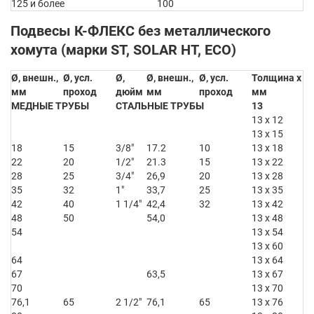
125 и более
100
Подвесы К-ФЛЕКС без металлического
хомута (марки ST, SOLAR HT, ECO)
Ø, внешн.,
Ø, усл.
Ø,
Ø, внешн.,
Ø, усл.
Толщина x Ø,
мм
проход
дюйм
мм
проход
мм
МЕДНЫЕ ТРУБЫ
СТАЛЬНЫЕ ТРУБЫ
13
13 x 12
13 x 15
18
15
3/8″
17.2
10
13 x 18
22
20
1/2″
21.3
15
13 x 22
28
25
3/4″
26,9
20
13 x 28
35
32
1″
33,7
25
13 x 35
42
40
1 1/4″
42,4
32
13 x 42
48
50
54,0
13 x 48
54
13 x 54
13 x 60
64
13 x 64
67
63,5
13 x 67
70
13 x 70
76,1
65
2 1/2″
76,1
65
13 x 76