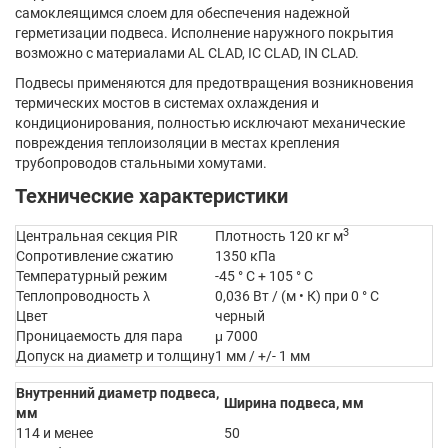
самоклеящимся слоем для обеспечения надежной
герметизации подвеса. Исполнение наружного покрытия
возможно с материалами AL CLAD, IC CLAD, IN CLAD.
Подвесы применяются для предотвращения возникновения
термических мостов в системах охлаждения и
кондиционирования, полностью исключают механические
повреждения теплоизоляции в местах крепления
трубопроводов стальными хомутами.
Технические характеристики
3
Центральная секция PIR
Плотность 120 кг м
Сопротивление сжатию
1350 кПа
Температурный режим
-45 ° С + 105 ° С
Теплопроводность λ
0,036 Вт / (м • К) при 0 ° С
Цвет
черный
Проницаемость для пара
μ 7000
Допуск на диаметр и толщину
1 мм / +/- 1 мм
Внутренний диаметр подвеса,
Ширина подвеса, мм
мм
114 и менее
50