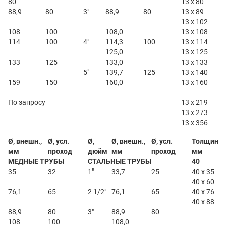
80
13 x 80
88,9
80
3″
88,9
80
13 x 89
13 x 102
108
100
108,0
13 x 108
114
100
4″
114,3
100
13 x 114
125,0
13 x 125
133
125
133,0
13 x 133
5″
139,7
125
13 x 140
159
150
160,0
13 x 160
По запросу
13 x 219
13 x 273
13 x 356
Ø, внешн.,
Ø, усл.
Ø,
Ø, внешн.,
Ø, усл.
Толщина x
мм
проход
дюйм
мм
проход
мм
МЕДНЫЕ ТРУБЫ
СТАЛЬНЫЕ ТРУБЫ
40
35
32
1″
33,7
25
40 x 35
40 x 60
76,1
65
2 1/2″
76,1
65
40 x 76
40 x 88
88,9
80
3″
88,9
80
108
100
108,0