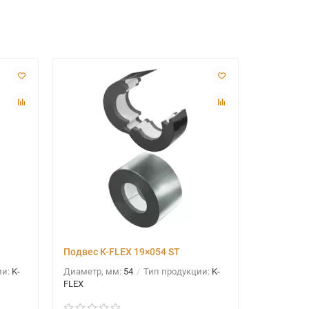
Подвес K-FLEX 19×054 ST
Подвес K
ии:
K-
Диаметр, мм:
54
Тип продукции:
K-
Диаметр, 
FLEX
FLEX