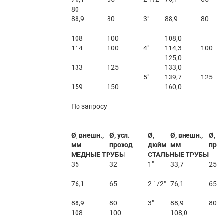
80
88,9
80
3″
88,9
80
108
100
108,0
114
100
4″
114,3
100
125,0
133
125
133,0
5″
139,7
125
159
150
160,0
По запросу
Ø, внешн.,
Ø, усл.
Ø,
Ø, внешн.,
Ø,
мм
проход
дюйм
мм
пр
МЕДНЫЕ ТРУБЫ
СТАЛЬНЫЕ ТРУБЫ
35
32
1″
33,7
25
76,1
65
2 1/2″
76,1
65
88,9
80
3″
88,9
80
108
100
108,0