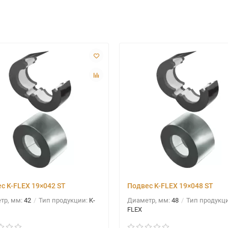
с K-FLEX 19×042 ST
Подвес K-FLEX 19×048 ST
тр, мм:
42
Тип продукции:
K-
Диаметр, мм:
48
Тип продукц
FLEX