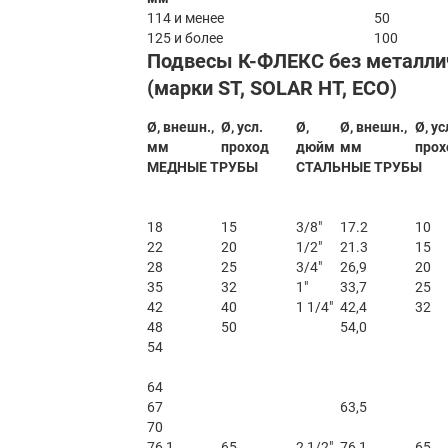
114 и менее
50
125 и более
100
Подвесы К-ФЛЕКС без металли
(марки ST, SOLAR HT, ECO)
Ø, внешн.,
Ø, усл.
Ø,
Ø, внешн.,
Ø, ус
мм
проход
дюйм
мм
прох
МЕДНЫЕ ТРУБЫ
СТАЛЬНЫЕ ТРУБЫ
18
15
3/8″
17.2
10
22
20
1/2″
21.3
15
28
25
3/4″
26,9
20
35
32
1″
33,7
25
42
40
1 1/4″
42,4
32
48
50
54,0
54
64
67
63,5
70
76,1
65
2 1/2″
76,1
65