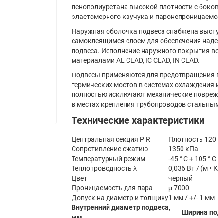
пенополиуретана высокой плотности с боко
эластомерного каучука и паронепроницаемо
Наружная оболочка подвеса снабжена выс
самоклеящимся слоем для обеспечения над
подвеса. Исполнение наружного покрытия в
материалами AL CLAD, IC CLAD, IN CLAD.
Подвесы применяются для предотвращения 
термических мостов в системах охлаждения 
полностью исключают механические повреж
в местах крепления трубопроводов стальны
Технические характеристики
Центральная секция PIR
Плотность 120 
Сопротивление сжатию
1350 кПа
Температурный режим
-45 ° С + 105 ° С
Теплопроводность λ
0,036 Вт / (м • К
Цвет
черный
Проницаемость для пара
μ 7000
Допуск на диаметр и толщину
1 мм / +/- 1 мм
Внутренний диаметр подвеса,
Ширина по
мм