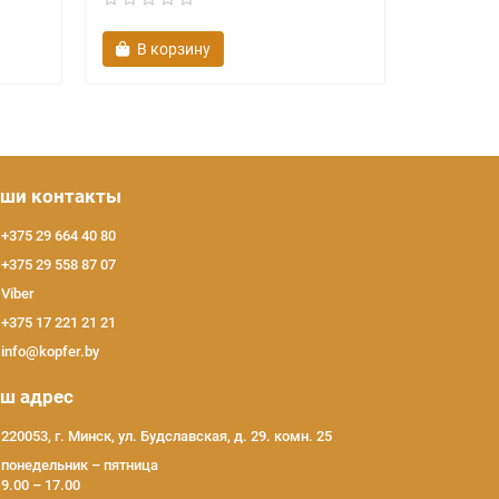
В корзину
В ко
ши контакты
+375 29 664 40 80
+375 29 558 87 07
Viber
+375 17 221 21 21
info@kopfer.by
ш адрес
220053, г. Минск, ул. Будславская, д. 29. комн. 25
понедельник – пятница
9.00 – 17.00