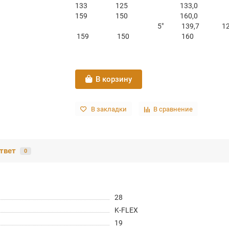
133
125
133,0
159
150
160,0
5″
139,7
1
159
150
160
В корзину
В закладки
В сравнение
твет
0
28
K-FLEX
19