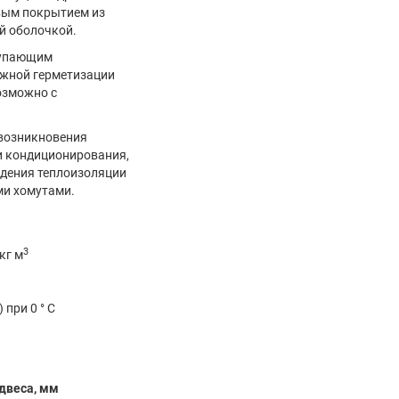
вым покрытием из
й оболочкой.
тупающим
ежной герметизации
озможно с
возникновения
и кондиционирования,
дения теплоизоляции
ми хомутами.
3
кг м
) при 0 ° С
двеса, мм