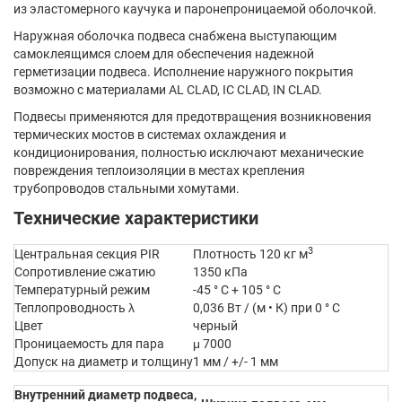
из эластомерного каучука и паронепроницаемой оболочкой.
Наружная оболочка подвеса снабжена выступающим
самоклеящимся слоем для обеспечения надежной
герметизации подвеса. Исполнение наружного покрытия
возможно с материалами AL CLAD, IC CLAD, IN CLAD.
Подвесы применяются для предотвращения возникновения
термических мостов в системах охлаждения и
кондиционирования, полностью исключают механические
повреждения теплоизоляции в местах крепления
трубопроводов стальными хомутами.
Технические характеристики
3
Центральная секция PIR
Плотность 120 кг м
Сопротивление сжатию
1350 кПа
Температурный режим
-45 ° С + 105 ° С
Теплопроводность λ
0,036 Вт / (м • К) при 0 ° С
Цвет
черный
Проницаемость для пара
μ 7000
Допуск на диаметр и толщину
1 мм / +/- 1 мм
Внутренний диаметр подвеса,