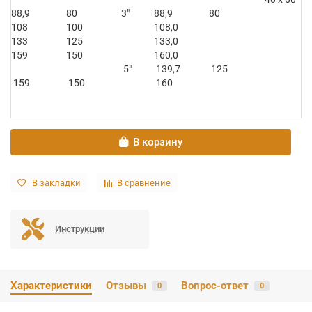
88,9
80
3″
88,9
80
108
100
108,0
133
125
133,0
159
150
160,0
5″
139,7
125
159
150
160
В корзину
В закладки
В сравнение
Инструкции
Характеристики
Отзывы
Вопрос-ответ
0
0