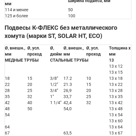
Ширина подвеса, мм
мм
114 и менее
50
125 и более
100
Подвесы К-ФЛЕКС без металлического
хомута (марки ST, SOLAR HT, ECO)
Ø, внешн.,
Ø, усл.
Ø,
Ø, внешн.,
Ø, усл.
Толщина x Ø,
мм
проход
дюйм
мм
проход
мм
МЕДНЫЕ ТРУБЫ
СТАЛЬНЫЕ ТРУБЫ
13
13 x 12
13 x 15
18
15
3/8″
17.2
10
13 x 18
22
20
1/2″
21.3
15
13 x 22
28
25
3/4″
26,9
20
13 x 28
35
32
1″
33,7
25
13 x 35
42
40
1 1/4″
42,4
32
13 x 42
48
50
54,0
13 x 48
54
13 x 54
13 x 60
64
13 x 64
67
63,5
13 x 67