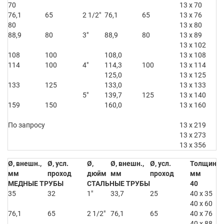
70
13 x 70
76,1
65
2 1/2″
76,1
65
13 x 76
80
13 x 80
88,9
80
3″
88,9
80
13 x 89
13 x 102
108
100
108,0
13 x 108
114
100
4″
114,3
100
13 x 114
125,0
13 x 125
133
125
133,0
13 x 133
5″
139,7
125
13 x 140
159
150
160,0
13 x 160
По запросу
13 x 219
13 x 273
13 x 356
Ø, внешн.,
Ø, усл.
Ø,
Ø, внешн.,
Ø, усл.
Толщина x
мм
проход
дюйм
мм
проход
мм
МЕДНЫЕ ТРУБЫ
СТАЛЬНЫЕ ТРУБЫ
40
35
32
1″
33,7
25
40 x 35
40 x 60
76,1
65
2 1/2″
76,1
65
40 x 76
40 x 88