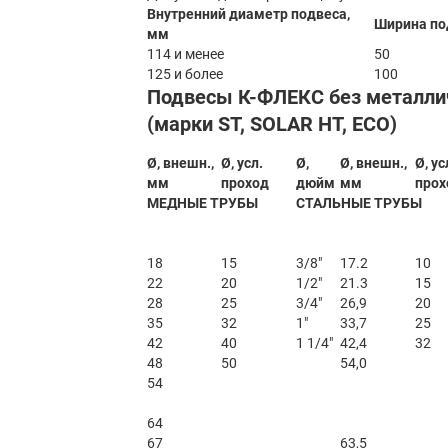
Внутренний диаметр подвеса,
Ширина по
мм
114 и менее
50
125 и более
100
Подвесы К-ФЛЕКС без металли
(марки ST, SOLAR HT, ECO)
Ø, внешн.,
Ø, усл.
Ø,
Ø, внешн.,
Ø, ус
мм
проход
дюйм
мм
прох
МЕДНЫЕ ТРУБЫ
СТАЛЬНЫЕ ТРУБЫ
18
15
3/8″
17.2
10
22
20
1/2″
21.3
15
28
25
3/4″
26,9
20
35
32
1″
33,7
25
42
40
1 1/4″
42,4
32
48
50
54,0
54
64
67
63,5