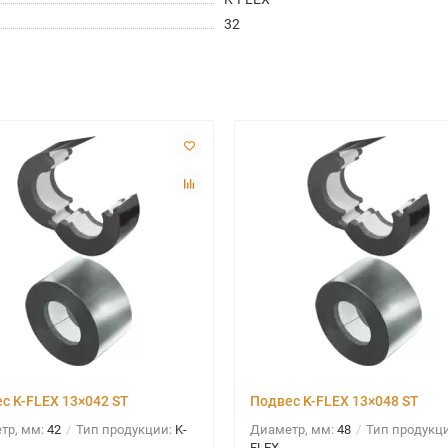
32
с K-FLEX 13×042 ST
Подвес K-FLEX 13×048 ST
тр, мм:
42
Тип продукции:
K-
Диаметр, мм:
48
Тип продукц
FLEX