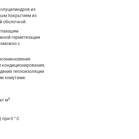
полуцилиндров из
вым покрытием из
й оболочкой.
тупающим
ежной герметизации
озможно с
возникновения
и кондиционирования,
дения теплоизоляции
ми хомутами.
3
кг м
) при 0 ° С