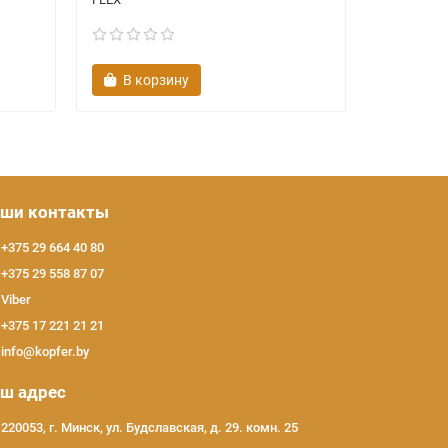
В корзину
В ко
ши контакты
+375 29 664 40 80
+375 29 558 87 07
Viber
+375 17 221 21 21
info@kopfer.by
ш адрес
220053, г. Минск, ул. Будславская, д. 29. комн. 25