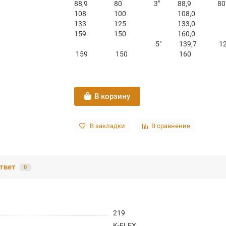
88,9
80
3″
88,9
80
108
100
108,0
133
125
133,0
159
150
160,0
5″
139,7
1
159
150
160
В корзину
В закладки
В сравнение
твет
0
219
K-FLEX