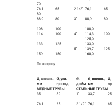
70
76,1
65
2 1/2″
76,1
65
80
88,9
80
3″
88,9
80
108
100
108,0
114
100
4″
114,3
100
125,0
133
125
133,0
5″
139,7
125
159
150
160,0
По запросу
Ø, внешн.,
Ø, усл.
Ø,
Ø, внешн.,
Ø,
мм
проход
дюйм
мм
пр
МЕДНЫЕ ТРУБЫ
СТАЛЬНЫЕ ТРУБЫ
35
32
1″
33,7
25
76,1
65
2 1/2″
76,1
65