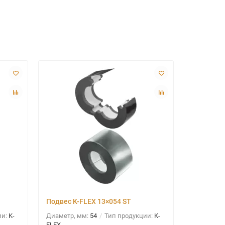
Подвес K-FLEX 13×054 ST
Подвес K
ии:
K-
Диаметр, мм:
54
Тип продукции:
K-
Диаметр, 
FLEX
FLEX