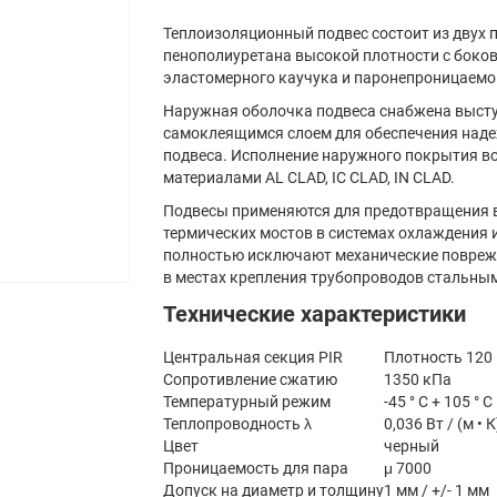
Теплоизоляционный подвес состоит из двух 
пенополиуретана высокой плотности с боко
эластомерного каучука и паронепроницаемо
Наружная оболочка подвеса снабжена выс
самоклеящимся слоем для обеспечения над
подвеса. Исполнение наружного покрытия в
материалами AL CLAD, IC CLAD, IN CLAD.
Подвесы применяются для предотвращения 
термических мостов в системах охлаждения 
полностью исключают механические повреж
в местах крепления трубопроводов стальны
Технические характеристики
Центральная секция PIR
Плотность 120 
Сопротивление сжатию
1350 кПа
Температурный режим
-45 ° С + 105 ° С
Теплопроводность λ
0,036 Вт / (м • К
Цвет
черный
Проницаемость для пара
μ 7000
Допуск на диаметр и толщину
1 мм / +/- 1 мм