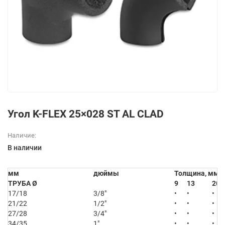
Угол K-FLEX 25×028 ST AL CLAD
Наличие:
В наличии
мм
дюймы
Толщина, мм
ТРУБА Ø
9
13
20
17/18
3/8″
•
•
•
21/22
1/2″
•
•
•
27/28
3/4″
•
•
•
34/35
1″
•
•
•