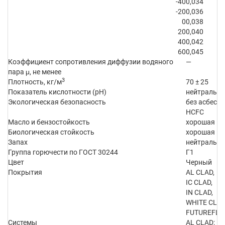
-40
0,034
-20
0,036
0
0,038
20
0,040
40
0,042
60
0,045
Коэффициент сопротивления диффузии водяного
—
пара μ, не менее
3
Плотность, кг/м
70 ± 25
Показатель кислотности (pH)
нейтральн
Экологическая безопасность
без асбеста
HCFC
Масло и бензостойкость
хорошая
Биологическая стойкость
хорошая
Запах
нейтральн
Группа горючести по ГОСТ 30244
Г1
Цвет
Черный
Покрытия
AL CLAD,
IC CLAD,
IN CLAD,
WHITE CLAD
FUTUREFLE
Системы
AL CLAD;