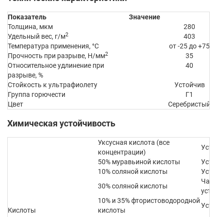
Показатель
Значение
Толщина, мкм
280
2
Удельный вес, г/м
403
Температура применения, °C
от -25 до +75
2
Прочность при разрыве, Н/мм
35
Относительное удлинение при
40
разрыве, %
Стойкость к ультрафиолету
Устойчив
Группа горючести
Г1
Цвет
Серебристый
Химическая устойчивость
Уксусная кислота (все
Усто
концентрации)
50% муравьиной кислоты
Усто
10% соляной кислоты
Усто
Част
30% соляной кислоты
усто
10% и 35% фтористоводородной
Усто
Кислоты
кислоты