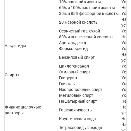
10% азотной кислоты
Усто
65% и 100% азотной кислоты
Не у
30% и 85% фосфорной кислоты
Усто
Част
20% серной кислоты
усто
Сернистый газ, сухой
Усто
80% и выше серной кислоты
Не у
Ацетальдегид
Усто
Альдегиды
Формальдегид
Усто
Част
Бензиловый спирт
усто
Циклогексанол
Усто
Этиловый спирт
Усто
Спирты
Глицерин
Усто
Гликоль
Усто
Изопропиловый спирт
Усто
Метиловый спирт
Усто
Нашатырный спирт
Не у
Жидкие щелочные
Част
Гашеная известь
растворы
усто
Каустическая сода
Не у
Част
Тетрахлорид углерода
усто