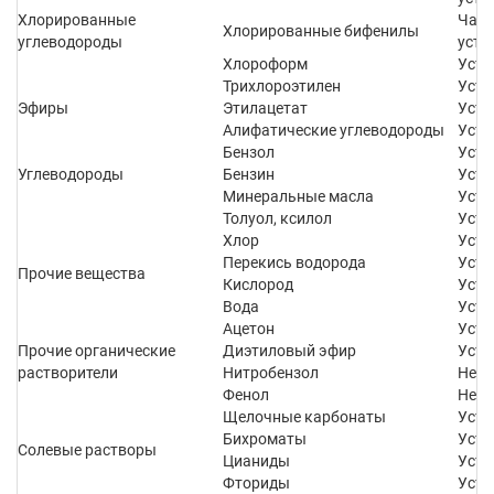
Хлорированные
Част
Хлорированные бифенилы
углеводороды
усто
Хлороформ
Усто
Трихлороэтилен
Усто
Эфиры
Этилацетат
Усто
Алифатические углеводороды
Усто
Бензол
Усто
Углеводороды
Бензин
Усто
Минеральные масла
Усто
Толуол, ксилол
Усто
Хлор
Усто
Перекись водорода
Усто
Прочие вещества
Кислород
Усто
Вода
Усто
Ацетон
Усто
Прочие органические
Диэтиловый эфир
Усто
растворители
Нитробензол
Не у
Фенол
Не у
Щелочные карбонаты
Усто
Бихроматы
Усто
Солевые растворы
Цианиды
Усто
Фториды
Усто