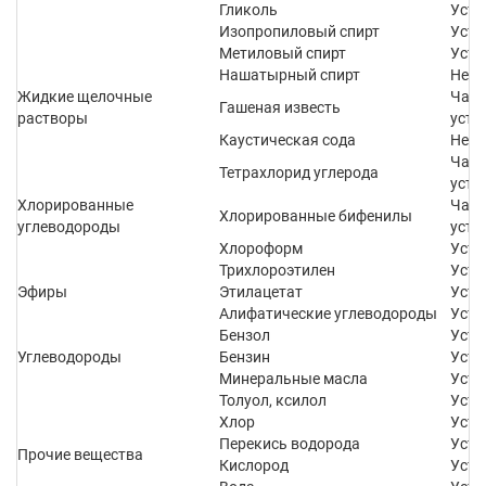
Гликоль
Усто
Изопропиловый спирт
Усто
Метиловый спирт
Усто
Нашатырный спирт
Не у
Жидкие щелочные
Част
Гашеная известь
растворы
усто
Каустическая сода
Не у
Част
Тетрахлорид углерода
усто
Хлорированные
Част
Хлорированные бифенилы
углеводороды
усто
Хлороформ
Усто
Трихлороэтилен
Усто
Эфиры
Этилацетат
Усто
Алифатические углеводороды
Усто
Бензол
Усто
Углеводороды
Бензин
Усто
Минеральные масла
Усто
Толуол, ксилол
Усто
Хлор
Усто
Перекись водорода
Усто
Прочие вещества
Кислород
Усто