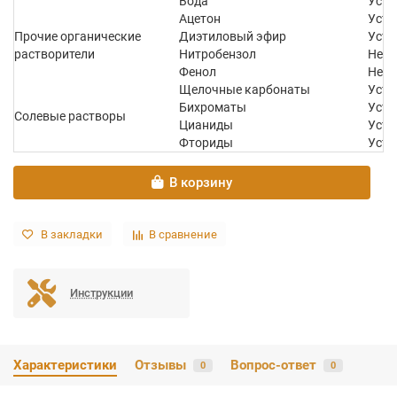
Вода
Усто
Ацетон
Усто
Прочие органические
Диэтиловый эфир
Усто
растворители
Нитробензол
Не у
Фенол
Не у
Щелочные карбонаты
Усто
Бихроматы
Усто
Солевые растворы
Цианиды
Усто
Фториды
Усто
В корзину
В закладки
В сравнение
Инструкции
Характеристики
Отзывы
Вопрос-ответ
0
0