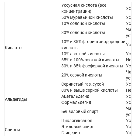
Уксусная кислота (все
Усто
концентрации)
50% муравьиной кислоты
Усто
10% соляной кислоты
Усто
Част
30% соляной кислоты
усто
10% и 35% фтористоводородной
Усто
Кислоты
кислоты
10% азотной кислоты
Усто
65% и 100% азотной кислоты
Не у
30% и 85% фосфорной кислоты
Усто
Част
20% серной кислоты
усто
Сернистый газ, сухой
Усто
80% и выше серной кислоты
Не у
Ацетальдегид
Усто
Альдегиды
Формальдегид
Усто
Част
Бензиловый спирт
усто
Циклогексанол
Усто
Этиловый спирт
Усто
Спирты
Глицерин
Усто