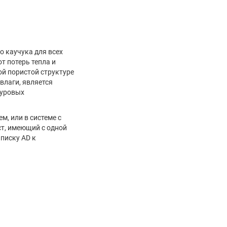
о каучука для всех
т потерь тепла и
й пористой структуре
влаги, является
суровых
, или в системе с
т, имеющий с одной
писку AD к