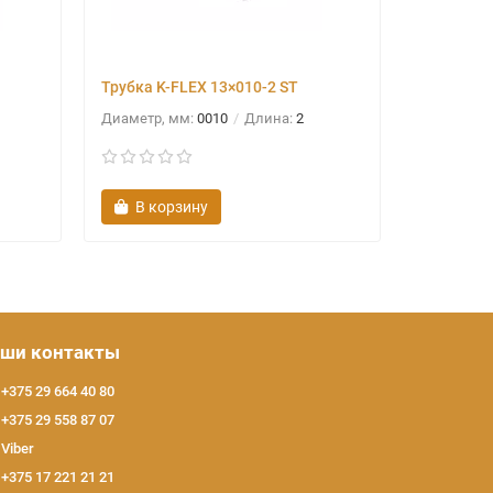
Трубка K-FLEX 13×010-2 ST
Трубка K-
Диаметр, мм:
0010
Длина:
2
Диаметр, 
В корзину
В ко
ши контакты
+375 29 664 40 80
+375 29 558 87 07
Viber
+375 17 221 21 21