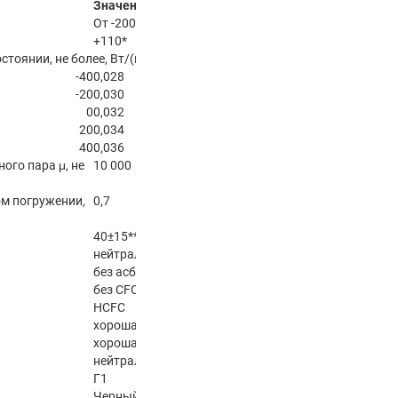
Значение
От -200 до
+110*
тоянии, не более, Вт/(м•°C)
-40
0,028
-20
0,030
0
0,032
20
0,034
40
0,036
го пара μ, не
10 000
ом погружении,
0,7
40±15**
нейтральный
без асбеста,
без CFC–
HCFC
хорошая
хорошая
нейтральный
Г1
Черный